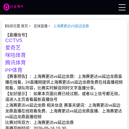
页
当前位置:
首页
足球直播
上海赛更达VS延边龙鼎
播
讯
【直播信号】
CCTV5
像
赛事
爱奇艺
咪咕体育
腾讯体育
PP体育
【赛事预告】：上海赛更达vs延边龙鼎：上海赛更达vs延边龙鼎直
播在线看，24直播网提供上海赛更达vs延边龙鼎免费在线直播视频
观看，球队阵容，比赛实时解说同时文字直播分享。
【友好提示】：如果本页面比赛已经过期，或者以上信号都无效，
请进入主页查看最新直播信号
上海赛更达vs延边龙鼎 相关信息 赛事关键词：上海赛更达vs延边
龙鼎直播在线观看免费、上海赛更达vs延边龙鼎直播、上海赛更达
vs延边龙鼎直播视频
比赛对阵双方：上海赛更达vs延边龙鼎
直播开始时间：2026-05-16 15:30