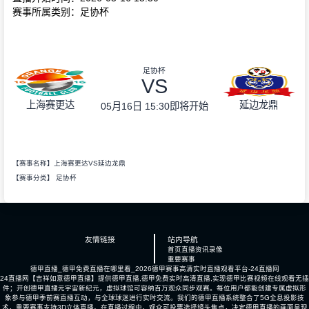
赛事所属类别：足协杯
足协杯
VS
上海赛更达
延边龙鼎
05月16日 15:30
即将开始
【赛事名称】上海赛更达VS延边龙鼎
【赛事分类】
足协杯
友情链接
站内导航
首页
直播
资讯
录像
重要赛事
德甲直播_德甲免费直播在哪里看_2026德甲赛事高清实时直播观看平台-24直播网
24直播网【吉祥如意德甲直播】提供德甲直播,德甲免费实时高清直播,实现德甲比赛视频在线观看无插
件；开创德甲直播元宇宙新纪元，虚拟球馆可容纳百万观众同步观赛。每位用户都能创建专属虚拟形
象参与德甲季前赛直播互动，与全球球迷进行实时交流。我们的德甲直播系统整合了5G全息投影技
术，重要赛事支持3D立体直播。在直播过程中，观众可投票选择镜头焦点，决定德甲直播的画面呈现