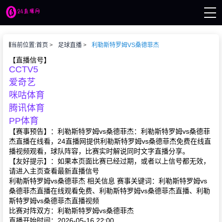
页
当前位置:
首页
足球直播
利勒斯特罗姆VS桑德菲杰
播
讯
【直播信号】
CCTV5
像
赛事
爱奇艺
咪咕体育
腾讯体育
PP体育
【赛事预告】：利勒斯特罗姆vs桑德菲杰：利勒斯特罗姆vs桑德菲
杰直播在线看，24直播网提供利勒斯特罗姆vs桑德菲杰免费在线直
播视频观看，球队阵容，比赛实时解说同时文字直播分享。
【友好提示】：如果本页面比赛已经过期，或者以上信号都无效，
请进入主页查看最新直播信号
利勒斯特罗姆vs桑德菲杰 相关信息 赛事关键词：利勒斯特罗姆vs
桑德菲杰直播在线观看免费、利勒斯特罗姆vs桑德菲杰直播、利勒
斯特罗姆vs桑德菲杰直播视频
比赛对阵双方：利勒斯特罗姆vs桑德菲杰
直播开始时间：2026-05-16 22:00