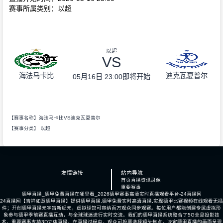
赛事所属类别：以超
以超
VS
海法马卡比
迪克瓦夏普尔
05月16日 23:00
即将开始
【赛事名称】海法马卡比VS迪克瓦夏普尔
【赛事分类】
以超
友情链接
站内导航
首页
直播
资讯
录像
重要赛事
德甲直播_德甲免费直播在哪里看_2026德甲赛事高清实时直播观看平台-24直播网
24直播网【吉祥如意德甲直播】提供德甲直播,德甲免费实时高清直播,实现德甲比赛视频在线观看无插
件；开创德甲直播元宇宙新纪元，虚拟球馆可容纳百万观众同步观赛。每位用户都能创建专属虚拟形
象参与德甲季前赛直播互动，与全球球迷进行实时交流。我们的德甲直播系统整合了5G全息投影技
术，重要赛事支持3D立体直播。在直播过程中，观众可投票选择镜头焦点，决定德甲直播的画面呈现