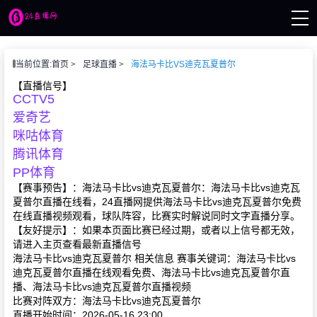
页
当前位置:
首页
足球直播
海法马卡比VS迪克瓦夏普尔
播
讯
【直播信号】
CCTV5
像
赛事
爱奇艺
咪咕体育
腾讯体育
PP体育
【赛事预告】：海法马卡比vs迪克瓦夏普尔：海法马卡比vs迪克瓦
夏普尔直播在线看，24直播网提供海法马卡比vs迪克瓦夏普尔免费
在线直播视频观看，球队阵容，比赛实时解说同时文字直播分享。
【友好提示】：如果本页面比赛已经过期，或者以上信号都无效，
请进入主页查看最新直播信号
海法马卡比vs迪克瓦夏普尔 相关信息 赛事关键词：海法马卡比vs
迪克瓦夏普尔直播在线观看免费、海法马卡比vs迪克瓦夏普尔直
播、海法马卡比vs迪克瓦夏普尔直播视频
比赛对阵双方：海法马卡比vs迪克瓦夏普尔
直播开始时间：2026-05-16 23:00